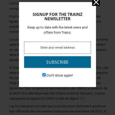
LOCOMOTIVES A VAPEUR de type "MOUNTAIN" 241 A des
compagnies de l'EST et de L'ETAT
SIGNUP FOR THE TRAINZ
Pour répondre aux besoins de traction lourde sur ses grandes
NEWSLETTER
lignes à fortes pentes , la compagnie de l'Est a développé une
puissante locomotive de type 241 "MOUNTAIN" (4.8.2
en
Keep up to date with the latest news and
nomenclature anglo-amériacaine).
offers from Trainz.
Le prototype (41001) fut construit en 1925, et après une importante
série d'essais, les machines de série (241002 à 241041) entrèrent
en service en 1931. Comme beaucoup de locomotives françaises ,
elles étaient de type COMPOUND et utilisaient le système
développé par l'ingénieur De Glehn.
SUBSCRIBE
A l'instar des machines construites pour la compagnie de l'Est, une
série de 49 locomotives (241-001 à 241-049)
de même conception
Don't show again!
fût construite pour la compagnie de l'ETAT (Chemins de fer de
l'Etat français). Elles furent jugées moins performantes sur les
lignes de l'Etat, et après la nationalisation de 1938 et la création de
la SNCF (Société Nationale des Chemins de Fer français) , toutes
regoupées en région Est SNCF (code de région :1 ).
Les locomotives ont subi une reconstruction destinée à améliorer
leur efficacité dès les années trente pour les machines de l'EST, et