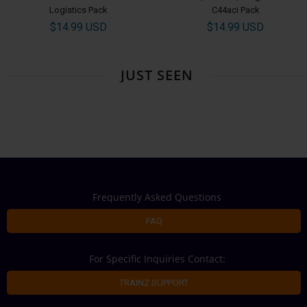
Logistics Pack
C44aci Pack
$14.99 USD
$14.99 USD
JUST SEEN
Frequently Asked Questions
FAQ
For Specific Inquiries Contact:
TRAINZ SUPPORT