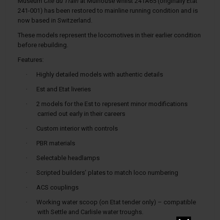
Museum
Cité du Train
at Mulhouse whilst 241A65 (originally Etat
241-001) has been restored to mainline running condition and is
now based in Switzerland.
These models represent the locomotives in their earlier condition
before rebuilding.
Features:
·
Highly detailed models with authentic details
·
Est and Etat liveries
·
2 models for the Est to represent minor modifications
carried out early in their careers
·
Custom interior with controls
·
PBR materials
·
Selectable headlamps
·
Scripted builders’ plates to match loco numbering
·
ACS couplings
·
Working water scoop (on Etat tender only) – compatible
with Settle and Carlisle water troughs.