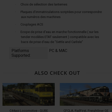
·
Choix de sélection des lanternes
·
Plaques d'immatriculations scriptées pour correspondre
aux numéros des machines
·
Couplages ACS
·
Ecope de prise d'eau en marche fonctionnelle ( sur les
tender modèles ETAT seulement ) compatible avec les
bacs de prise d'eau de "Settle and Carlisle"
Platforms
PC & MAC
Supported:
ALSO CHECK OUT
C44aci Locomotive - QUBE
CFCLA, RailFirst, Freightliner GE